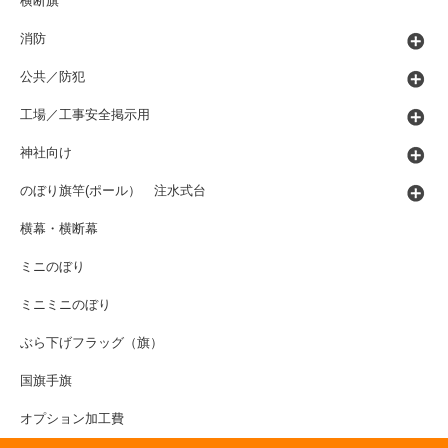
横断旗
消防
公共／防犯
工場／工事安全掲示用
神社向け
のぼり旗竿(ポール） 注水式台
横幕・横断幕
ミニのぼり
ミニミニのぼり
ぶら下げフラッグ（旗）
国旗手旗
オプション加工費