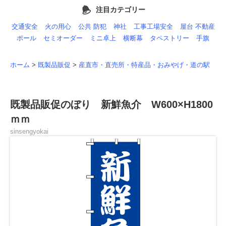
注目カテゴリー
交通安全
火の用心
公共 防犯
神社
工事工場安全
屋台 不動産
ポール
セミオーダー
ミニ卓上
横断幕
タペストリー
手旗
ホーム
>
既製品販促
>
産直市・直売所・特産品・おみやげ・道の駅
既製品販促のぼり 新鮮魚介 W600×H1800
ｍｍ
sinsengyokai