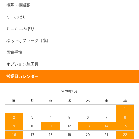
横幕・横断幕
ミニのぼり
ミニミニのぼり
ぶら下げフラッグ（旗）
国旗手旗
オプション加工費
営業日カレンダー
2026年8月
日
月
火
水
木
金
土
1
2
3
4
5
6
7
8
9
10
11
12
13
14
15
16
17
18
19
20
21
22