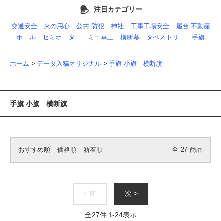
注目カテゴリー
交通安全
火の用心
公共 防犯
神社
工事工場安全
屋台 不動産
ポール
セミオーダー
ミニ卓上
横断幕
タペストリー
手旗
ホーム
>
データ入稿オリジナル
>
手旗 小旗 横断旗
手旗 小旗 横断旗
おすすめ順
価格順
新着順
全
27
商品
< 前
次 >
全
27
件
1
-
24
表示