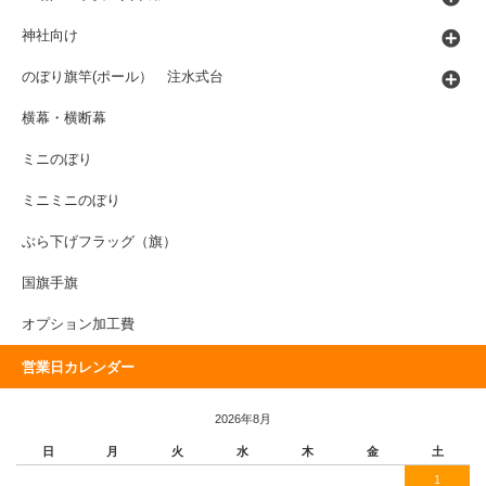
神社向け
のぼり旗竿(ポール） 注水式台
横幕・横断幕
ミニのぼり
ミニミニのぼり
ぶら下げフラッグ（旗）
国旗手旗
オプション加工費
営業日カレンダー
2026年8月
日
月
火
水
木
金
土
1