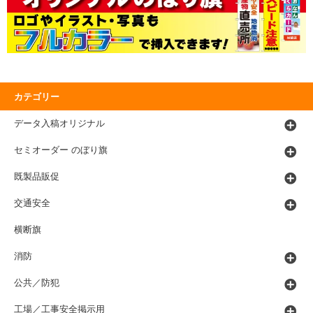
カテゴリー
データ入稿オリジナル
セミオーダー のぼり旗
既製品販促
交通安全
横断旗
消防
公共／防犯
工場／工事安全掲示用