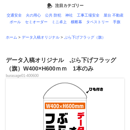
注目カテゴリー
交通安全
火の用心
公共 防犯
神社
工事工場安全
屋台 不動産
ポール
セミオーダー
ミニ卓上
横断幕
タペストリー
手旗
ホーム
>
データ入稿オリジナル
>
ぶら下げフラッグ（旗）
データ入稿オリジナル ぶら下げフラッグ
（旗）W400×H600ｍｍ 1本のみ
burasage01-400600