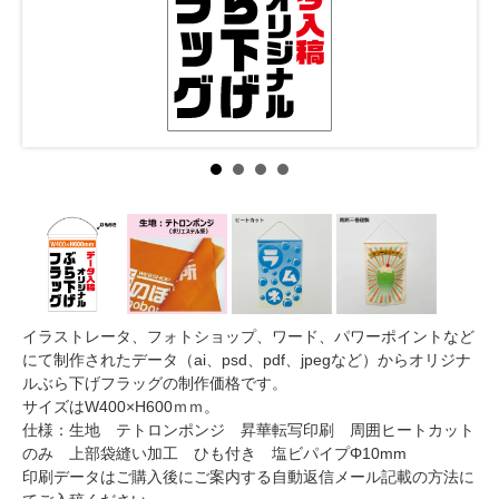
イラストレータ、フォトショップ、ワード、パワーポイントなど
にて制作されたデータ（ai、psd、pdf、jpegなど）からオリジナ
ルぶら下げフラッグの制作価格です。
サイズはW400×H600ｍｍ。
仕様：生地 テトロンポンジ 昇華転写印刷 周囲ヒートカット
のみ 上部袋縫い加工 ひも付き 塩ビパイプΦ10mm
印刷データはご購入後にご案内する自動返信メール記載の方法に