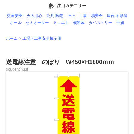
注目カテゴリー
交通安全
火の用心
公共 防犯
神社
工事工場安全
屋台 不動産
ポール
セミオーダー
ミニ卓上
横断幕
タペストリー
手旗
ホーム
>
工場／工事安全掲示用
送電線注意 のぼり W450×H1800ｍｍ
soudenchuui