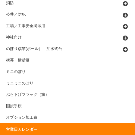
消防
公共／防犯
工場／工事安全掲示用
神社向け
のぼり旗竿(ポール） 注水式台
横幕・横断幕
ミニのぼり
ミニミニのぼり
ぶら下げフラッグ（旗）
国旗手旗
オプション加工費
営業日カレンダー