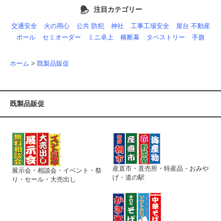
注目カテゴリー
交通安全
火の用心
公共 防犯
神社
工事工場安全
屋台 不動産
ポール
セミオーダー
ミニ卓上
横断幕
タペストリー
手旗
ホーム
>
既製品販促
既製品販促
産直市・直売所・特産品・おみや
展示会・相談会・イベント・祭
げ・道の駅
り・セール・大売出し